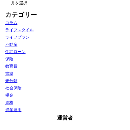
ー
カ
カテゴリー
イ
コラム
ブ
ライフスタイル
ライフプラン
不動産
住宅ローン
保険
教育費
書籍
未分類
社会保険
税金
資格
資産運用
運営者