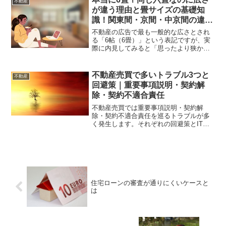
不動産
情報をまとめました。
が違う理由と畳サイズの基礎知
識！関東間・京間・中京間の違い
を解説
不動産の広告で最も一般的な広さとされ
る「6帖（6畳）」という表記ですが、実
際に内見してみると「思ったより狭かっ
た」と感じた経験はないでしょうか。「6
帖の部屋」と聞くと、全国どこでも同じ
広さを想像する人が多いかもしれません
不動産売買で多いトラブル3つと
不動産
が、実は畳のサイズに...
回避策｜重要事項説明・契約解
除・契約不適合責任
不動産売買では重要事項説明・契約解
除・契約不適合責任を巡るトラブルが多
く発生します。それぞれの回避策とIT重
説など最新の実務動向を、宅建士が解説
します。
住宅ローンの審査が通りにくいケースと
は