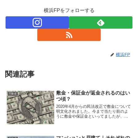
横浜FPをフォローする
横浜FP
関連記事
敷金・保証金が返金されるのはい
不動産
つ頃？
2020年4月からの民法改正で敷金について
明文化されました。今まで当たり前のよ
うに敷金や保証金といってましたが、そ
れも実は慣習的なもので民法に規定があ
りませんでした。民法の明文化されたこ
とで敷金の定義や扱いが分かりやすくな
りました。民法上の...
マンションと戸建て｜それぞれの