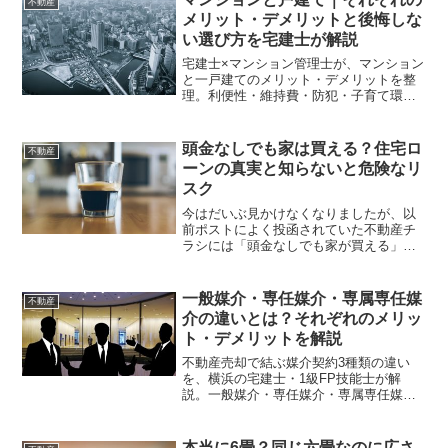
不動産
メリット・デメリットと後悔しな
い選び方を宅建士が解説
宅建士×マンション管理士が、マンション
と一戸建てのメリット・デメリットを整
理。利便性・維持費・防犯・子育て環境
など、何を重視するかで正解が変わる選
び方のポイントを解説します。
頭金なしでも家は買える？住宅ロ
不動産
ーンの真実と知らないと危険なリ
スク
今はだいぶ見かけなくなりましたが、以
前ポストによく投函されていた不動産チ
ラシには「頭金なしでも家が買える」と
いった文がありました。不動産屋のチラ
シ自体は確かに間違ってはいませんが、
実はこれ……誤解を招くことも多く、か
一般媒介・専任媒介・専属専任媒
不動産
なりの人が誤解している部...
介の違いとは？それぞれのメリッ
ト・デメリットを解説
不動産売却で結ぶ媒介契約3種類の違い
を、横浜の宅建士・1級FP技能士が解
説。一般媒介・専任媒介・専属専任媒介
のメリット・デメリット、レインズ登録
義務・報告義務の違い、売主が選ぶ際の
ポイントまで、売却前に知っておくべき
本当に6畳？同じ六畳なのに広さ